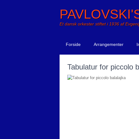
PAVLOVSKI'
Et dansk orkester stiftet i 1936 af Evgeni
Forside
Arrangementer
I
Tabulatur for piccolo b