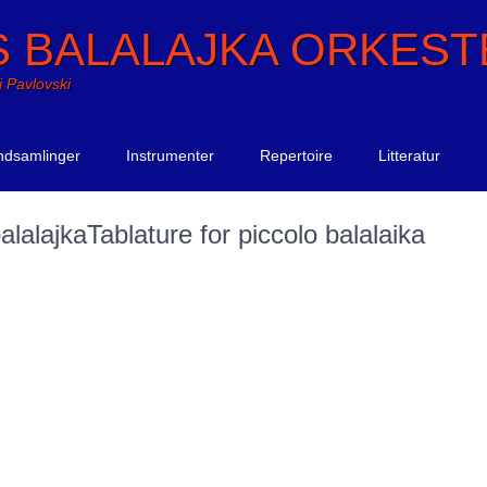
S BALALAJKA ORKEST
j Pavlovski
ndsamlinger
Instrumenter
Repertoire
Litteratur
alalajka
Tablature for piccolo balalaika