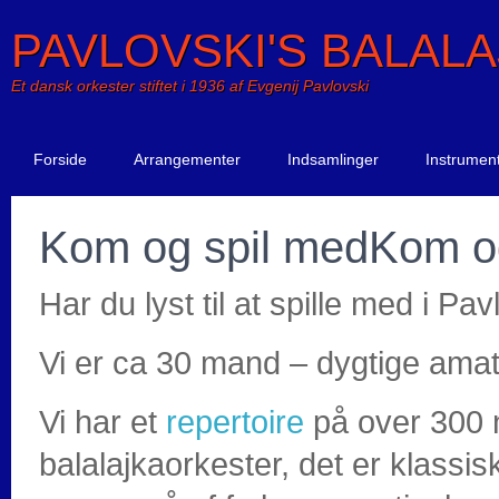
PAVLOVSKI'S BALAL
Et dansk orkester stiftet i 1936 af Evgenij Pavlovski
Forside
Arrangementer
Indsamlinger
Instrumen
Kom og spil med
Kom o
Har du lyst til at spille med i P
Vi er ca 30 mand – dygtige amat
Vi har et
repertoire
på over 300 n
balalajkaorkester, det er klassi